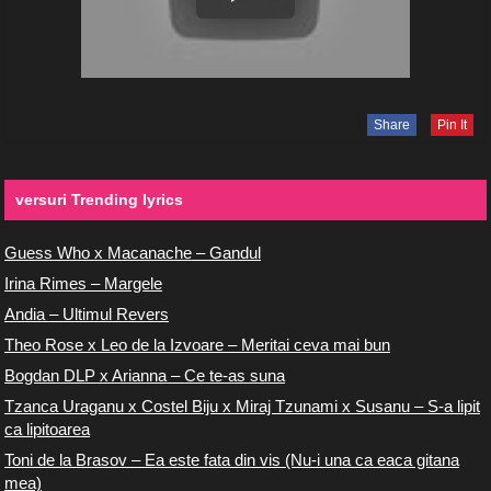
Share
Pin It
versuri Trending lyrics
Guess Who x Macanache – Gandul
Irina Rimes – Margele
Andia – Ultimul Revers
Theo Rose x Leo de la Izvoare – Meritai ceva mai bun
Bogdan DLP x Arianna – Ce te-as suna
Tzanca Uraganu x Costel Biju x Miraj Tzunami x Susanu – S-a lipit
ca lipitoarea
Toni de la Brasov – Ea este fata din vis (Nu-i una ca eaca gitana
mea)