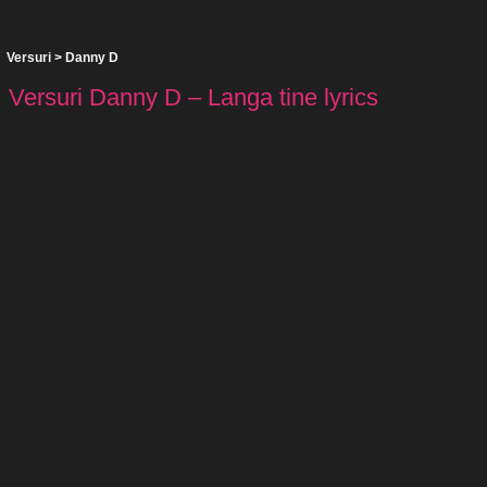
Versuri
>
Danny D
Versuri Danny D – Langa tine lyrics