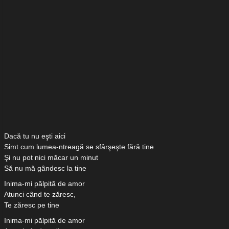
Dacă tu nu eşti aici
Simt cum lumea-ntreagă se sfârşeşte fără tine
Şi nu pot nici măcar un minut
Să nu mă gândesc la tine
Inima-mi pălpită de amor
Atunci când te zăresc,
Te zăresc pe tine
Inima-mi pălpită de amor