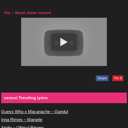
Iris – Somn bizar versuri
Share
Pin It
versuri Trending lyrics
Guess Who x Macanache – Gandul
Irina Rimes – Margele
Andia – Ultimul Revers