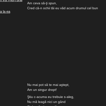
Am ceva să-ţi spun,
Cred că-n ochii tăi eu văd acum drumul cel bun
a la ea
Nu mai pot să te mai aştept,
Am un singur drept!
Ştiu c-acuma eu trebuie s-aleg,
Nu mă leagă nici un gând