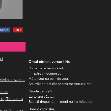
Share
Pin It
ul
Omul nimeni versuri Iris
Prima oară l-am văzut,
Îmi părea necunoscut,
Mă privea cu ochi de zeu,
Meritai ceva mai
Am trăit atunci cât pentru tot trecutul meu.
Omule ce vrei?
 suna
Eu te-am căutat,
iraj Tzunami x
Ştiu că timpul tău, nimeni nu l-a măsurat!
Doar o clipă stai,
n vis (Nu-i una