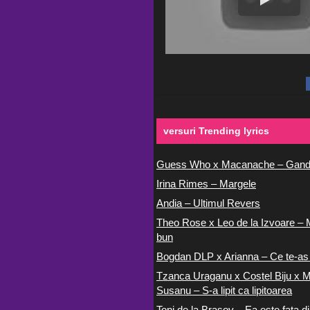
versuri Trending lyrics
Guess Who x Macanache – Gand
Irina Rimes – Margele
Andia – Ultimul Revers
Theo Rose x Leo de la Izvoare – 
bun
Bogdan DLP x Arianna – Ce te-as
Tzanca Uraganu x Costel Biju x M
Susanu – S-a lipit ca lipitoarea
Toni de la Brasov – Ea este fata di