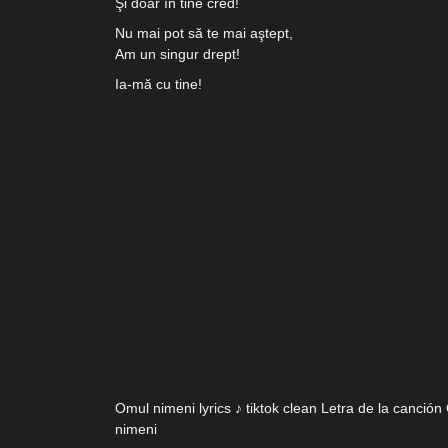
Şi doar în tine cred!
Nu mai pot să te mai aştept,
Am un singur drept!
Ia-mă cu tine!
Omul nimeni lyrics ♪ tiktok clean Letra de la canció
nimeni