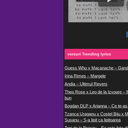
versuri Trending lyrics
Guess Who x Macanache – Gand
Irina Rimes – Margele
Andia – Ultimul Revers
Theo Rose x Leo de la Izvoare – 
bun
Bogdan DLP x Arianna – Ce te-as
Tzanca Uraganu x Costel Biju x M
Susanu – S-a lipit ca lipitoarea
Toni de la Brasov – Ea este fata di