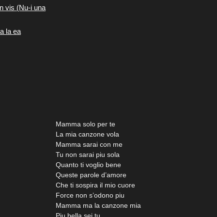
n vis (Nu-i una
a la ea
Mamma solo per te
La mia canzone vola
Mamma sarai con me
Tu non sarai piu sola
Quanto ti voglio bene
Queste parole d’amore
Che ti sospira il mio cuore
Force non s’odono piu
Mamma ma la canzone mia
Piu bella sei tu