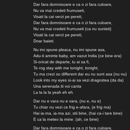
Dar fara domnisoare e ca o zi fara culoare,
Nu va mai credeti frumuseti,
Visati la cai verzi pe pereti,
Dar fara domnisoare e ca o zi fara culoare,
Nu va mai credeti frumuseti (ca nu sunteti)
Visati la cai verzi pe pereti,
Doar baieti.
Nu imi spune pleaca, nu imi spune asa,
Adu-ti aminte baby, am vazut India (ce bine era)
Si-oricat de departe, tu ai sa fi,
Te rog stay with me tonight, tonight,
Tu ma crezi so different dar eu nu sunt asa (nu nu)
Look into my eyes si-ai sa vezi dragostea (da da)
Una serenada iti voi canta
La la la la yeah eh eh.
Dar nu e vara nu e vara, (nu e, nu e)
Tu chiar nu vezi ce frig e-afara, (e frig ma)
Hai ia-ma, ia-ma azi, stii bine, (hai ca-i tare bine)
E ca la meteo la mine. (ah, ce bine)
Dar fara domnisoare e ca o zi fara culoare,