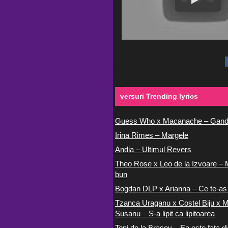
versuri Trending lyrics
Guess Who x Macanache – Gand
Irina Rimes – Margele
Andia – Ultimul Revers
Theo Rose x Leo de la Izvoare – 
bun
Bogdan DLP x Arianna – Ce te-as
Tzanca Uraganu x Costel Biju x M
Susanu – S-a lipit ca lipitoarea
Toni de la Brasov – Ea este fata di