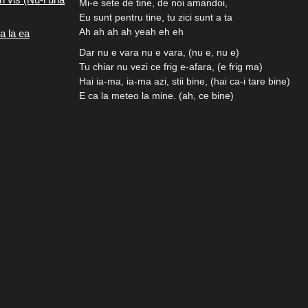
Mi-e sete de tine, de noi amandoi,
Eu sunt pentru tine, tu zici sunt a ta
Ah ah ah ah yeah eh eh
a la ea
Dar nu e vara nu e vara, (nu e, nu e)
Tu chiar nu vezi ce frig e-afara, (e frig ma)
Hai ia-ma, ia-ma azi, stii bine, (hai ca-i tare bine)
E ca la meteo la mine. (ah, ce bine)