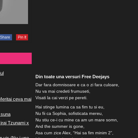
Share
Pin It
ul
Din toate una versuri Free Deejays
Dar fara domnisoare e ca o zi fara culoare,
Nu va mai credeti frumuseti,
Visati la cai verzi pe pereti.
Meritai ceva mai
Hai stinge lumina ca sa fim tu si eu,
Nu fii ca Sophia, sofisticata mereu,
 suna
Nu stiu ce-i cu mine ca am un mare somn,
iraj Tzunami x
And the summer is gone,
Asa cum zice Alex, “Hai sa fim minim 2”,
n vis (Nu-i una