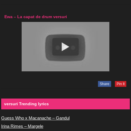
Ewa – La capat de drum versuri
Share
Pin It
versuri Trending lyrics
Guess Who x Macanache – Gandul
Irina Rimes – Margele