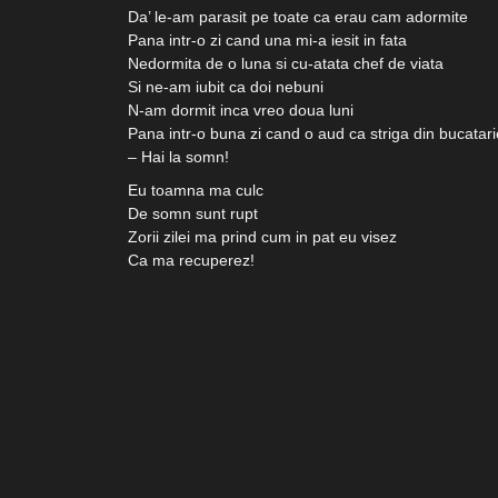
Da’ le-am parasit pe toate ca erau cam adormite
Pana intr-o zi cand una mi-a iesit in fata
Nedormita de o luna si cu-atata chef de viata
Si ne-am iubit ca doi nebuni
N-am dormit inca vreo doua luni
Pana intr-o buna zi cand o aud ca striga din bucatari
– Hai la somn!
Eu toamna ma culc
De somn sunt rupt
Zorii zilei ma prind cum in pat eu visez
Ca ma recuperez!