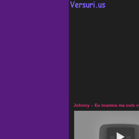
Johnny – Eu toamna ma culc v