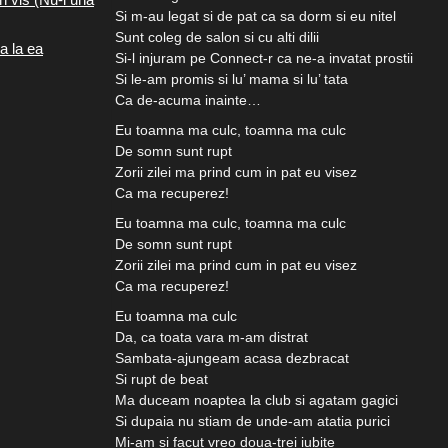
Si m-au legat si de pat ca sa dorm si eu nitel
Sunt coleg de salon si cu alti dilii
a la ea
Si-l injuram pe Connect-r ca ne-a invatat prostii
Si le-am promis si lu’ mama si lu’ tata
Ca de-acuma inainte…
Eu toamna ma culc, toamna ma culc
De somn sunt rupt
Zorii zilei ma prind cum in pat eu visez
Ca ma recuperez!
Eu toamna ma culc, toamna ma culc
De somn sunt rupt
Zorii zilei ma prind cum in pat eu visez
Ca ma recuperez!
Eu toamna ma culc
Da, ca toata vara m-am distrat
Sambata-ajungeam acasa dezbracat
Si rupt de beat
Ma duceam noaptea la club si agatam gagici
Si dupaia nu stiam de unde-am atatia purici
Mi-am si facut vreo doua-trei iubite