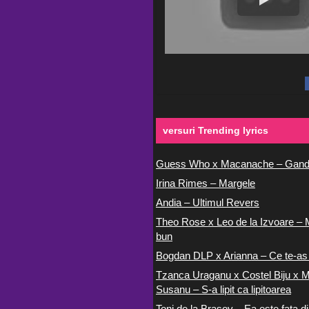
versuri Trending lyrics
Guess Who x Macanache – Gand
Irina Rimes – Margele
Andia – Ultimul Revers
Theo Rose x Leo de la Izvoare – 
bun
Bogdan DLP x Arianna – Ce te-as
Tzanca Uraganu x Costel Biju x M
Susanu – S-a lipit ca lipitoarea
Toni de la Brasov – Ea este fata di