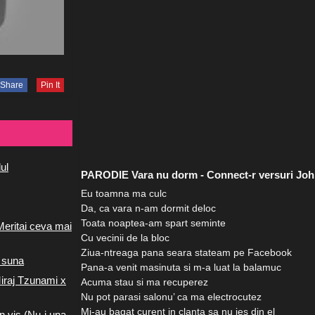
Share
Pin It
ul
PARODIE Vara nu dorm - Connect-r versuri Jo
Eu toamna ma culc
Da, ca vara n-am dormit deloc
Toata noaptea-am spart seminte
Meritai ceva mai
Cu vecinii de la bloc
Ziua-ntreaga pana seara stateam pe Facebook
 suna
Pana-a venit masinuta si m-a luat la balamuc
iraj Tzunami x
Acuma stau si ma recuperez
Nu pot parasi salonu’ ca ma electrocutez
Mi-au bagat curent in clanta sa nu ies din el
n vis (Nu-i una