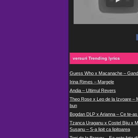
versuri Trending lyrics
Guess Who x Macanache – Gand
Irina Rimes – Margele
Andia – Ultimul Revers
Theo Rose x Leo de la Izvoare – 
bun
Bogdan DLP x Arianna – Ce te-as
Tzanca Uraganu x Costel Biju x M
Susanu – S-a lipit ca lipitoarea
Toni de la Brasov – Ea este fata di