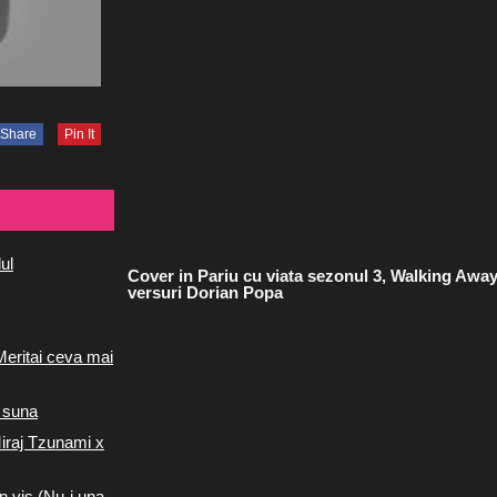
Share
Pin It
ul
Cover in Pariu cu viata sezonul 3, Walking Awa
versuri Dorian Popa
Meritai ceva mai
 suna
iraj Tzunami x
n vis (Nu-i una