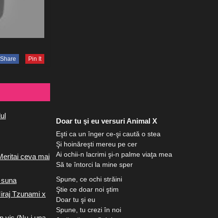
Share
Pin It
ul
Doar tu şi eu versuri Animal X
Eşti ca un înger ce-şi caută o stea
Şi hoinăreşti mereu pe cer
Ai ochii-n lacrimi şi-n palme viaţa mea
Meritai ceva mai
Să te întorci la mine sper
Spune, ce ochi străini
 suna
Ştie ce doar noi ştim
iraj Tzunami x
Doar tu şi eu
Spune, tu crezi în noi
n vis (Nu-i una