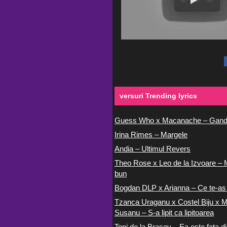
versuri Trending lyrics
Guess Who x Macanache – Gand
Irina Rimes – Margele
Andia – Ultimul Revers
Theo Rose x Leo de la Izvoare – 
bun
Bogdan DLP x Arianna – Ce te-as
Tzanca Uraganu x Costel Biju x M
Susanu – S-a lipit ca lipitoarea
Toni de la Brasov – Ea este fata di