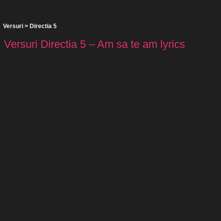
Versuri
>
Directia 5
Versuri Directia 5 – Am sa te am lyrics