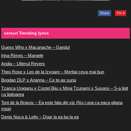
Share
Pin It
versuri Trending lyrics
Guess Who x Macanache – Gandul
Irina Rimes – Margele
Andia – Ultimul Revers
Theo Rose x Leo de la Izvoare – Meritai ceva mai bun
Bogdan DLP x Arianna – Ce te-as suna
Tzanca Uraganu x Costel Biju x Miraj Tzunami x Susanu – S-a lipit
ca lipitoarea
Toni de la Brasov – Ea este fata din vis (Nu-i una ca eaca gitana
mea)
Denis Nuca & Letty – Doar la ea ba la ea