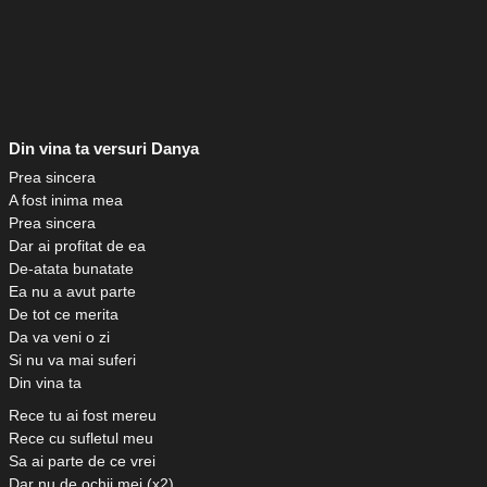
Din vina ta versuri Danya
Prea sincera
A fost inima mea
Prea sincera
Dar ai profitat de ea
De-atata bunatate
Ea nu a avut parte
De tot ce merita
Da va veni o zi
Si nu va mai suferi
Din vina ta
Rece tu ai fost mereu
Rece cu sufletul meu
Sa ai parte de ce vrei
Dar nu de ochii mei (x2)