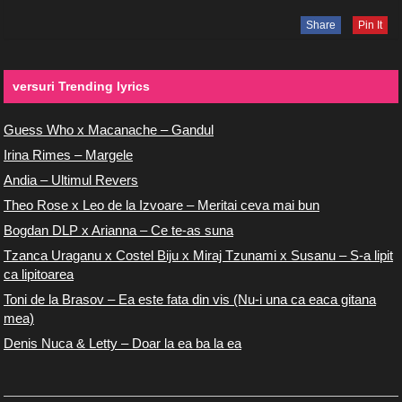
Share
Pin It
versuri Trending lyrics
Guess Who x Macanache – Gandul
Irina Rimes – Margele
Andia – Ultimul Revers
Theo Rose x Leo de la Izvoare – Meritai ceva mai bun
Bogdan DLP x Arianna – Ce te-as suna
Tzanca Uraganu x Costel Biju x Miraj Tzunami x Susanu – S-a lipit
ca lipitoarea
Toni de la Brasov – Ea este fata din vis (Nu-i una ca eaca gitana
mea)
Denis Nuca & Letty – Doar la ea ba la ea