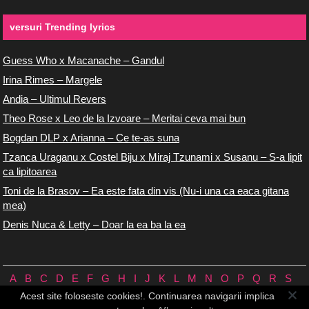
versuri Trending lyrics
Guess Who x Macanache – Gandul
Irina Rimes – Margele
Andia – Ultimul Revers
Theo Rose x Leo de la Izvoare – Meritai ceva mai bun
Bogdan DLP x Arianna – Ce te-as suna
Tzanca Uraganu x Costel Biju x Miraj Tzunami x Susanu – S-a lipit
ca lipitoarea
Toni de la Brasov – Ea este fata din vis (Nu-i una ca eaca gitana
mea)
Denis Nuca & Letty – Doar la ea ba la ea
A
B
C
D
E
F
G
H
I
J
K
L
M
N
O
P
Q
R
S
T
U
V
W
X
Y
Z
0/9
Acest site foloseste cookies!. Continuarea navigarii implica
Versuri.us © 2026 ♪
Termeni de utilizare
♪
Contact
♪
Cookie-uri