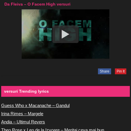
Da Fleiva – O Facem High versuri
Share
Pin It
versuri Trending lyrics
Guess Who x Macanache – Gandul
Irina Rimes – Margele
Andia – Ultimul Revers
Theo Rose x Leo de la Izvoare – Meritai ceva mai bun