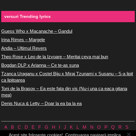
versuri Trending lyrics
Guess Who x Macanache – Gandul
Irina Rimes – Margele
Andia – Ultimul Revers
Theo Rose x Leo de la Izvoare – Meritai ceva mai bun
Bogdan DLP x Arianna – Ce te-as suna
Tzanca Uraganu x Costel Biju x Miraj Tzunami x Susanu – S-a lipit
ca lipitoarea
Toni de la Brasov – Ea este fata din vis (Nu-i una ca eaca gitana
mea)
Denis Nuca & Letty – Doar la ea ba la ea
A
B
C
D
E
F
G
H
I
J
K
L
M
N
O
P
Q
R
S
T
U
V
W
X
Y
Z
0/9
Acest site foloseste cookies!. Continuarea navigarii implica