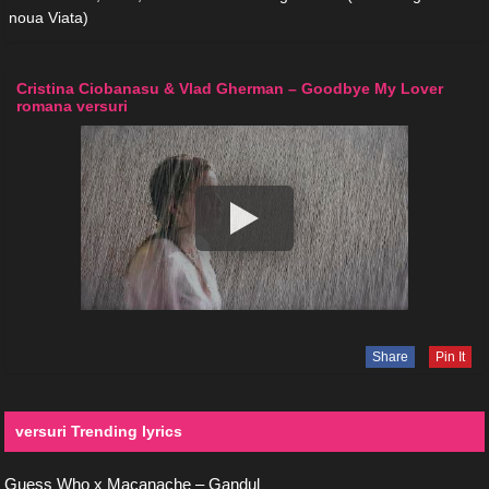
noua Viata)
Cristina Ciobanasu & Vlad Gherman – Goodbye My Lover
romana versuri
Share
Pin It
versuri Trending lyrics
Guess Who x Macanache – Gandul