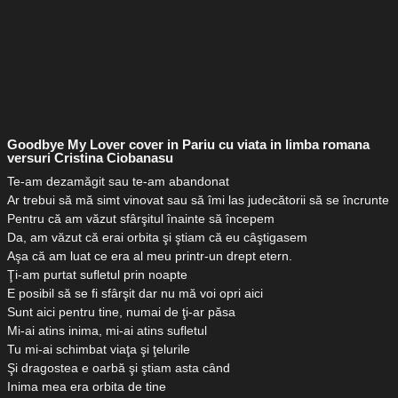
Goodbye My Lover cover in Pariu cu viata in limba romana
versuri Cristina Ciobanasu
Te-am dezamăgit sau te-am abandonat
Ar trebui să mă simt vinovat sau să îmi las judecătorii să se încrunte
Pentru că am văzut sfârşitul înainte să începem
Da, am văzut că erai orbita şi ştiam că eu câştigasem
Aşa că am luat ce era al meu printr-un drept etern.
Ţi-am purtat sufletul prin noapte
E posibil să se fi sfârşit dar nu mă voi opri aici
Sunt aici pentru tine, numai de ţi-ar păsa
Mi-ai atins inima, mi-ai atins sufletul
Tu mi-ai schimbat viaţa şi ţelurile
Şi dragostea e oarbă şi ştiam asta când
Inima mea era orbita de tine