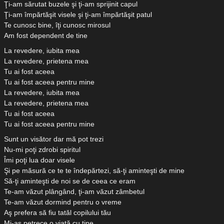
Ţi-am sărutat buzele şi ţi-am sprijinit capul
Ţi-am împărtăşit visele şi ţi-am împărtăşit patul
Te cunosc bine, îţi cunosc mirosul
Am fost dependent de tine
La revedere, iubita mea
La revedere, prietena mea
Tu ai fost aceea
Tu ai fost aceea pentru mine
La revedere, iubita mea
La revedere, prietena mea
Tu ai fost aceea
Tu ai fost aceea pentru mine
Sunt un visător dar mă pot trezi
Nu-mi poţi zdrobi spiritul
Îmi poţi lua doar visele
Şi pe măsură ce te te îndepărtezi, să-ţi aminteşti de mine
Să-ţi aminteşti de noi se de ceea ce eram
Te-am văzut plângând, ţi-am văzut zâmbetul
Te-am văzut dormind pentru o vreme
Aş prefera să fiu tatăl copilului tău
Mi-aş petrece o viaţă cu tine