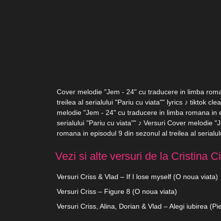
Cover melodie "Jem - 24" cu traducere in limba roma
treilea al serialului "Pariu cu viata"" lyrics ♪ tiktok c
melodie "Jem - 24" cu traducere in limba romana in ep
serialului "Pariu cu viata"" ♪ Versuri Cover melodie "
romana in episodul 9 din sezonul al treilea al serialul
Vezi si alte versuri de la Cristina 
Versuri Criss & Vlad – If I lose myself (O noua viata)
Versuri Criss – Figure 8 (O noua viata)
Versuri Criss, Alina, Dorian & Vlad – Alegi iubirea (P