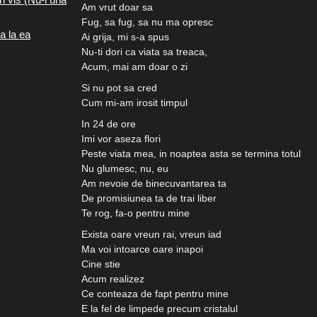
Am vrut doar sa
Fug, sa fug, sa nu ma opresc
a la ea
Ai grija, mi s-a spus
Nu-ti dori ca viata sa treaca,
Acum, mai am doar o zi
Si nu pot sa cred
Cum mi-am irosit timpul
In 24 de ore
Imi vor aseza flori
Peste viata mea, in noaptea asta se termina totul
Nu glumesc, nu, eu
Am nevoie de binecuvantarea ta
De promisiunea ta de trai liber
Te rog, fa-o pentru mine
Exista oare vreun rai, vreun iad
Ma voi intoarce oare inapoi
Cine stie
Acum realizez
Ce conteaza de fapt pentru mine
E la fel de limpede precum cristalul