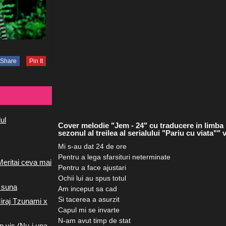
Share
Pin It
ul
Cover melodie "Jem - 24" cu traducere in limba
sezonul al treilea al serialului "Pariu cu viata"
Mi s-au dat 24 de ore
Pentru a lega sfarsituri neterminate
Meritai ceva mai
Pentru a face ajustari
Ochii lui au spus totul
 suna
Am inceput sa cad
Si tacerea a asurzit
iraj Tzunami x
Capul mi se invarte
N-am avut timp de stat
n vis (Nu-i una