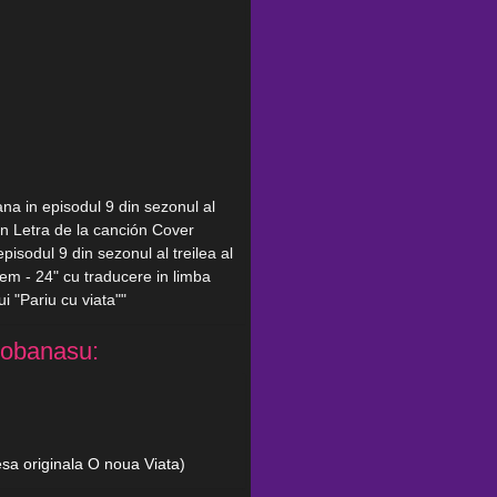
na in episodul 9 din sezonul al
lean Letra de la canción Cover
isodul 9 din sezonul al treilea al
Jem - 24" cu traducere in limba
ui "Pariu cu viata""
Ciobanasu:
iesa originala O noua Viata)