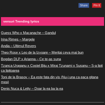
Share
Pin It
versuri Trending lyrics
Guess Who x Macanache – Gandul
Irina Rimes – Margele
Andia – Ultimul Revers
Theo Rose x Leo de la Izvoare – Meritai ceva mai bun
Bogdan DLP x Arianna – Ce te-as suna
Tzanca Uraganu x Costel Biju x Miraj Tzunami x Susanu – S-a lipit
ca lipitoarea
Toni de la Brasov – Ea este fata din vis (Nu-i una ca eaca gitana
mea)
Denis Nuca & Letty – Doar la ea ba la ea