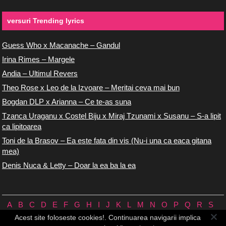
versuri Trending lyrics
Guess Who x Macanache – Gandul
Irina Rimes – Margele
Andia – Ultimul Revers
Theo Rose x Leo de la Izvoare – Meritai ceva mai bun
Bogdan DLP x Arianna – Ce te-as suna
Tzanca Uraganu x Costel Biju x Miraj Tzunami x Susanu – S-a lipit
ca lipitoarea
Toni de la Brasov – Ea este fata din vis (Nu-i una ca eaca gitana
mea)
Denis Nuca & Letty – Doar la ea ba la ea
A
B
C
D
E
F
G
H
I
J
K
L
M
N
O
P
Q
R
S
T
U
V
W
X
Y
Z
0/9
Acest site foloseste cookies!. Continuarea navigarii implica