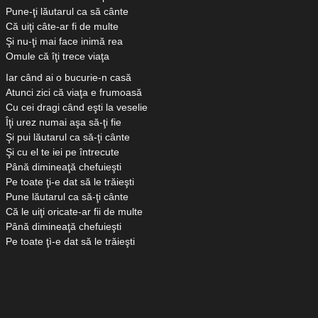
Pune-ţi lăutarul ca să cânte
Că uiţi câte-ar fi de multe
Şi nu-ţi mai face inimă rea
Omule că îţi trece viaţa
Iar când ai o bucurie-n casă
Atunci zici că viaţa e frumoasă
Cu cei dragi când eşti la veselie
Îţi urez numai aşa să-ţi fie
Şi pui lăutarul ca să-ţi cânte
Şi cu el te iei pe întrecute
Până dimineaţă chefuieşti
Pe toate ţi-e dat să le trăieşti
Pune lăutarul ca să-ţi cânte
Că le uiţi oricate-ar fii de multe
Până dimineaţă chefuieşti
Pe toate ţì-e dat să le trăieşti