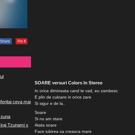
Share
Pin It
ul
SOARE versuri Colors In Stereo
In orice dimineata cand te vad, eu zambesc
E plin de culoare in orice zare
Meritai ceva mai
Si sigur e de la..
Soare
 suna
Si nu am stare
iraj Tzunami x
Atata soare
Face iubirea sa creasca mare