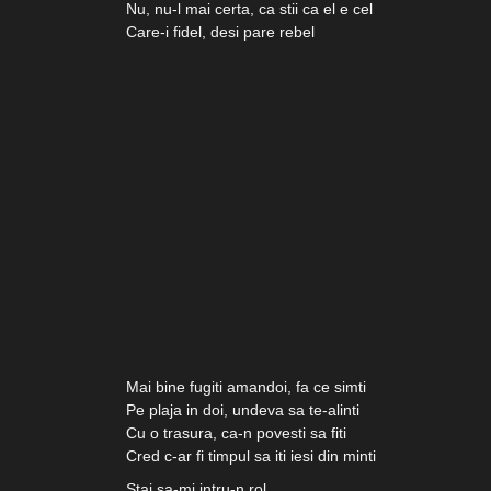
Nu, nu-l mai certa, ca stii ca el e cel
Care-i fidel, desi pare rebel
Mai bine fugiti amandoi, fa ce simti
Pe plaja in doi, undeva sa te-alinti
Cu o trasura, ca-n povesti sa fiti
Cred c-ar fi timpul sa iti iesi din minti
Stai sa-mi intru-n rol