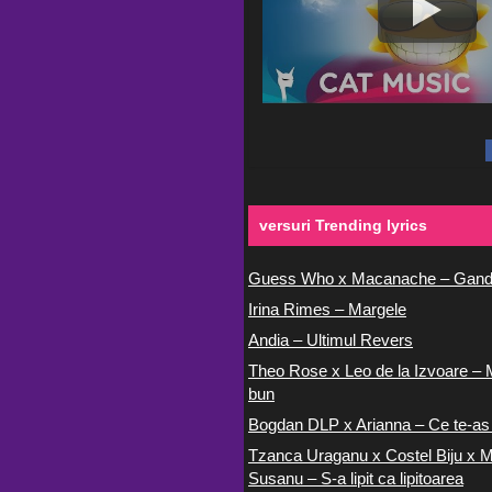
versuri Trending lyrics
Guess Who x Macanache – Gand
Irina Rimes – Margele
Andia – Ultimul Revers
Theo Rose x Leo de la Izvoare – 
bun
Bogdan DLP x Arianna – Ce te-as
Tzanca Uraganu x Costel Biju x M
Susanu – S-a lipit ca lipitoarea