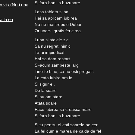
Si fara bani in buzunare
n vis (Nu-i una
Lasa tableta si hai
Hai sa aplicam iubirea
a la ea
Nu ne mai trebuie Dubai
Oriunde-i gratis fericirea
Luna si stelele zic
Sa nu regreti nimic
Te-ai impiedicat
Hai sa dam restart
Si-acum zambeste larg
Tine-te bine, ca nu esti pregatit
La cata iubire am io
Si sigur e..
De la soare
Si nu am stare
Atata soare
Face iubirea sa creasca mare
Si fara bani in buzunare
Si tu pentru el esti soarele pe cer
La fel cum e marea de calda de fel