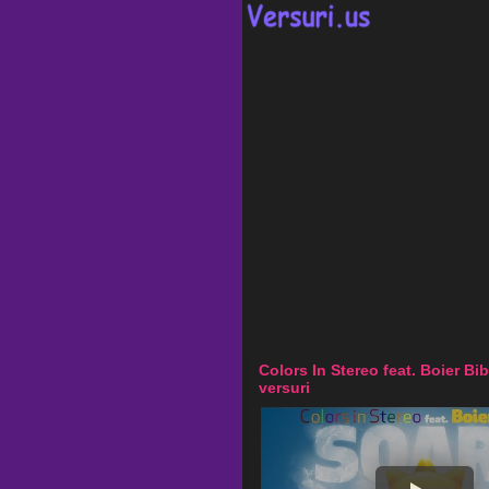
Colors In Stereo feat. Boier B
versuri