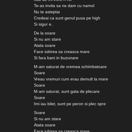
Te-as invita sa ne dam cu namol
Nu te asteptai
Credeai ca sunt genul pusa pe high
Si sigur e..
De la soare
Si nu am stare
Atata soare
Face iubirea sa creasca mare
Si fara bani in buzunare
M-am saturat de vremea schimbatoare
Soare
Vreau vremuri cum erau demult la mare
Soare
M-am saturat, sunt gata de plecare
Soare
Imi iau bilet, sunt pe peron si plec spre
Soare
Si nu am stare
Atata soare
Face iubirea sa creasca mare