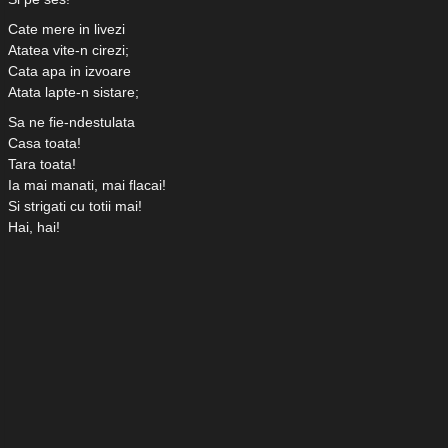
Cate mere in livezi
Atatea vite-n cirezi;
Cata apa in izvoare
Atata lapte-n sistare;
Sa ne fie-ndestulata
Casa toata!
Tara toata!
Ia mai manati, mai flacai!
Si strigati cu totii mai!
Hai, hai!