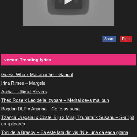
Share
Pin It
versuri Trending lyrics
Guess Who x Macanache – Gandul
Irina Rimes – Margele
Andia – Ultimul Revers
Theo Rose x Leo de la Izvoare – Meritai ceva mai bun
Bogdan DLP x Arianna – Ce te-as suna
Tzanca Uraganu x Costel Biju x Miraj Tzunami x Susanu – S-a lipit
ca lipitoarea
Toni de la Brasov – Ea este fata din vis (Nu-i una ca eaca gitana