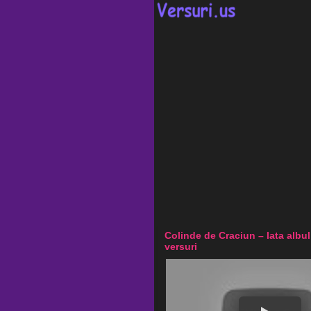
Colinde de Craciun – Iata albul
versuri