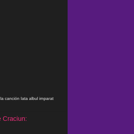
e la canción Iata albul imparat
e Craciun: