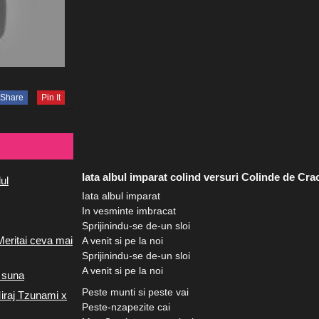
Share
Pin It
Iata albul imparat colind versuri Colinde de Cra
ul
Iata albul imparat
In vesminte imbracat
Sprijinindu-se de-un sloi
Meritai ceva mai
A venit si pe la noi
Sprijinindu-se de-un sloi
A venit si pe la noi
 suna
Peste munti si peste vai
iraj Tzunami x
Peste-nzapezite cai