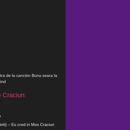
etra de la canción Buna seara la
lind
e Craciun:
m
inti) – Eu cred in Mos Craciun