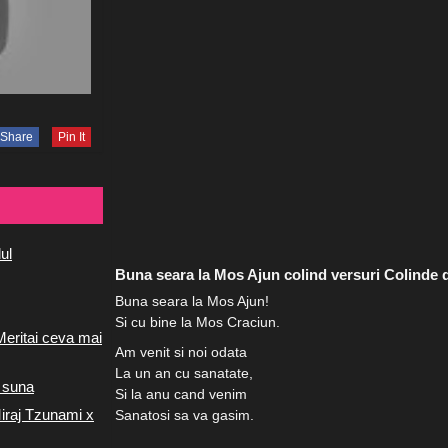
Share
Pin It
ul
Buna seara la Mos Ajun colind versuri Colinde 
Buna seara la Mos Ajun!
Si cu bine la Mos Craciun.
Meritai ceva mai
Am venit si noi odata
La un an cu sanatate,
 suna
Si la anu cand venim
iraj Tzunami x
Sanatosi sa va gasim.