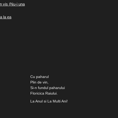
n vis (Nu-i una
a la ea
Cu paharul
Plin de vin,
Si-n fundul paharului
Floricica Raiului.
La Anul si La Multi Ani!