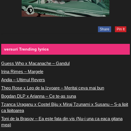
Share
Pin It
versuri Trending lyrics
Guess Who x Macanache – Gandul
Irina Rimes – Margele
Andia – Ultimul Revers
Theo Rose x Leo de la Izvoare – Meritai ceva mai bun
Bogdan DLP x Arianna – Ce te-as suna
Tzanca Uraganu x Costel Biju x Miraj Tzunami x Susanu – S-a lipit
ca lipitoarea
Toni de la Brasov – Ea este fata din vis (Nu-i una ca eaca gitana
mea)