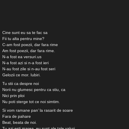
Cine sunt eu sa te fac sa
Fii tu alta pentru mine?
C-am fost poezii, dar fara rime
Am fost poezii, dar fara rime.
N-a fost ea versuri.us
N-a fost azi si n-a fost ieri
N-au fost zile si n-au fost seri
Gelozii ce mor. Iubiri.
Tu stii ca despre noi
Norii nu glumesc pentru ca stiu, ca
Nici prin ploi
Nu poti sterge tot ce noi simtim.
Si vom ramane pan’ la rasarit de soare
Fara de pahare
Beat, beata de noi.
Tu azi esti marea, eu sunt ale tale valuri.