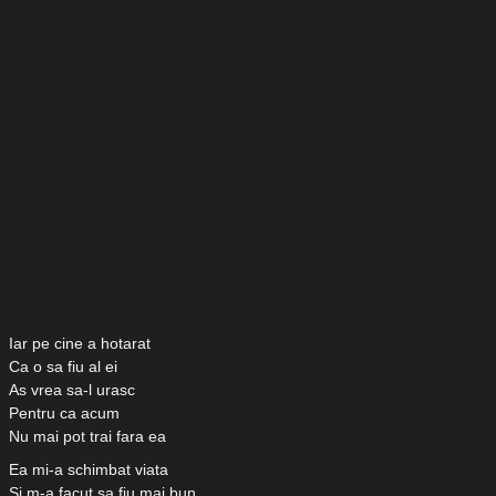
Iar pe cine a hotarat
Ca o sa fiu al ei
As vrea sa-l urasc
Pentru ca acum
Nu mai pot trai fara ea
Ea mi-a schimbat viata
Si m-a facut sa fiu mai bun