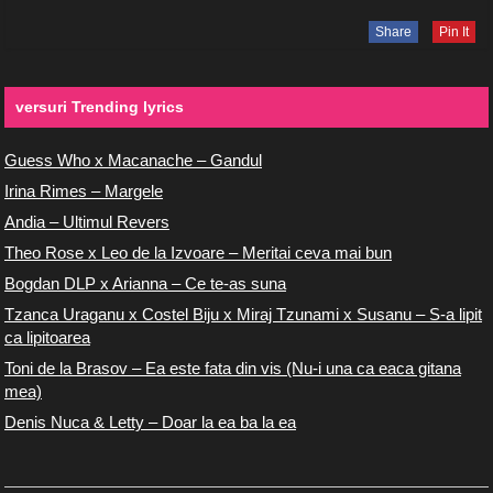
Share
Pin It
versuri Trending lyrics
Guess Who x Macanache – Gandul
Irina Rimes – Margele
Andia – Ultimul Revers
Theo Rose x Leo de la Izvoare – Meritai ceva mai bun
Bogdan DLP x Arianna – Ce te-as suna
Tzanca Uraganu x Costel Biju x Miraj Tzunami x Susanu – S-a lipit
ca lipitoarea
Toni de la Brasov – Ea este fata din vis (Nu-i una ca eaca gitana
mea)
Denis Nuca & Letty – Doar la ea ba la ea