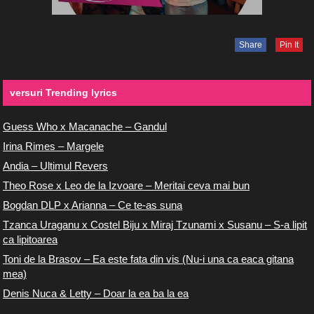
Share
Pin It
versuri Trending lyrics
Guess Who x Macanache – Gandul
Irina Rimes – Margele
Andia – Ultimul Revers
Theo Rose x Leo de la Izvoare – Meritai ceva mai bun
Bogdan DLP x Arianna – Ce te-as suna
Tzanca Uraganu x Costel Biju x Miraj Tzunami x Susanu – S-a lipit
ca lipitoarea
Toni de la Brasov – Ea este fata din vis (Nu-i una ca eaca gitana
mea)
Denis Nuca & Letty – Doar la ea ba la ea