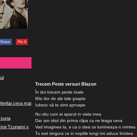
Share
Pin It
ul
Trecem Peste versuri Blazon
În doi trecem peste toate
Mie dor de ale tale şoapte
Meritai ceva mai
Iubesc să te simt aproape
Nu stiu cum ai aparut in viata mea
 suna
Dar am stiut din prima clipa ca ne leaga ceva
iraj Tzunami x
Vad imaginea ta, e ca o stea ce lumineaza-n minte
Tu esti singura ce in noptile lungi imi aduce linistea