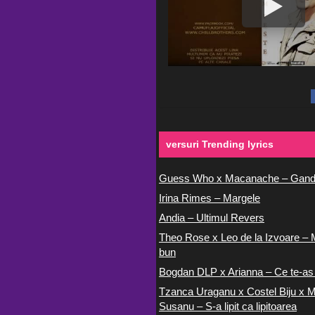
versuri Trending lyrics
Guess Who x Macanache – Gand
Irina Rimes – Margele
Andia – Ultimul Revers
Theo Rose x Leo de la Izvoare – 
bun
Bogdan DLP x Arianna – Ce te-as
Tzanca Uraganu x Costel Biju x M
Susanu – S-a lipit ca lipitoarea