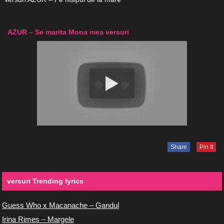
AZUR – Se marita Mona mea versuri
Share
Pin It
versuri Trending lyrics
Guess Who x Macanache – Gandul
Irina Rimes – Margele