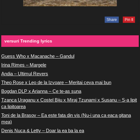
Share
Pin It
versuri Trending lyrics
Guess Who x Macanache – Gandul
Irina Rimes – Margele
Andia – Ultimul Revers
Theo Rose x Leo de la Izvoare – Meritai ceva mai bun
Bogdan DLP x Arianna – Ce te-as suna
Tzanca Uraganu x Costel Biju x Miraj Tzunami x Susanu – S-a lipit
ca lipitoarea
Toni de la Brasov – Ea este fata din vis (Nu-i una ca eaca gitana
mea)
Denis Nuca & Letty – Doar la ea ba la ea