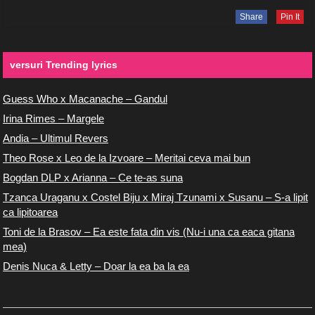
Share
Pin It
versuri Trending lyrics
Guess Who x Macanache – Gandul
Irina Rimes – Margele
Andia – Ultimul Revers
Theo Rose x Leo de la Izvoare – Meritai ceva mai bun
Bogdan DLP x Arianna – Ce te-as suna
Tzanca Uraganu x Costel Biju x Miraj Tzunami x Susanu – S-a lipit
ca lipitoarea
Toni de la Brasov – Ea este fata din vis (Nu-i una ca eaca gitana
mea)
Denis Nuca & Letty – Doar la ea ba la ea