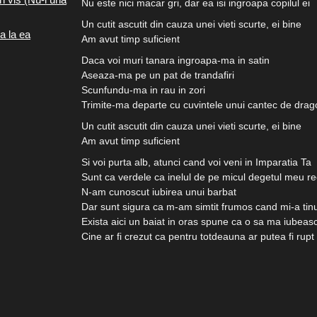
Nu este nici macar gri, dar ea isi ingroapa copilul ei
Un cutit ascutit din cauza unei vieti scurte, ei bine
a la ea
Am avut timp suficient
Daca voi muri tanara ingroapa-ma in satin
Aseaza-ma pe un pat de trandafiri
Scunfundu-ma in rau in zori
Trimite-ma departe cu cuvintele unui cantec de drag
Un cutit ascutit din cauza unei vieti scurte, ei bine
Am avut timp suficient
Si voi purta alb, atunci cand voi veni in Imparatia Ta
Sunt ca verdele ca inelul de pe micul degetul meu r
N-am cunoscut iubirea unui barbat
Dar sunt sigura ca m-am simtit frumos cand mi-a ti
Exista aici un baiat in oras spune ca o sa ma iubea
Cine ar fi crezut ca pentru totdeauna ar putea fi rupt