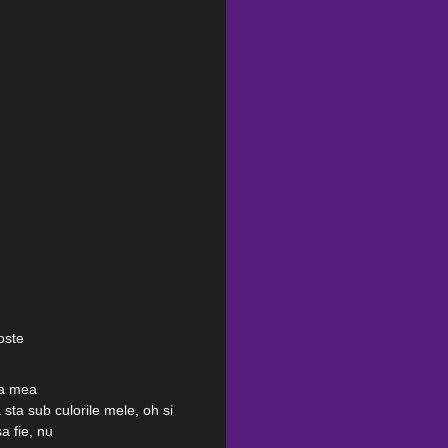
oste
ma mea
 sta sub culorile mele, oh si
a fie, nu