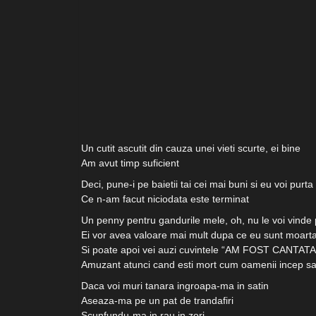
Un cutit ascutit din cauza unei vieti scurte, ei bine
Am avut timp suficient
Deci, pune-i pe baietii tai cei mai buni si eu voi purt
Ce n-am facut niciodata este terminat
Un penny pentru gandurile mele, oh, nu le voi vinde 
Ei vor avea valoare mai mult dupa ce eu sunt moart
Si poate apoi vei auzi cuvintele “AM FOST CANTATA
Amuzant atunci cand esti mort cum oamenii incep sa
Daca voi muri tanara ingroapa-ma in satin
Aseaza-ma pe un pat de trandafiri
Scunfundu-ma in rau in zori