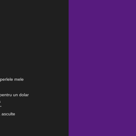
a perlele mele
pentru un dolar
a
”
 asculte