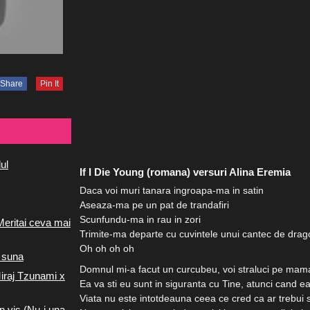
Share
Pin It
ul
If I Die Young (romana) versuri Alina Eremia
Daca voi muri tanara ingroapa-ma in satin
Aseaza-ma pe un pat de trandafiri
Scunfundu-ma in rau in zori
Meritai ceva mai
Trimite-ma departe cu cuvintele unui cantec de drag
Oh oh oh oh
 suna
Domnul mi-a facut un curcubeu, voi straluci pe ma
iraj Tzunami x
Ea va sti eu sunt in siguranta cu Tine, atunci cand ea
Viata nu este intotdeauna ceea ce cred ca ar trebui s
n vis (Nu-i una