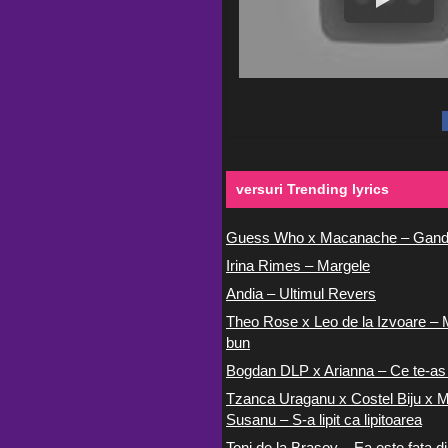
versuri Trending lyrics
Guess Who x Macanache – Gand
Irina Rimes – Margele
Andia – Ultimul Revers
Theo Rose x Leo de la Izvoare – 
bun
Bogdan DLP x Arianna – Ce te-as
Tzanca Uraganu x Costel Biju x M
Susanu – S-a lipit ca lipitoarea
Toni de la Brasov – Ea este fata di