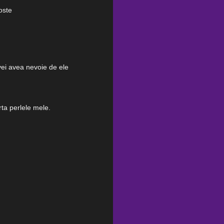
oste
vei avea nevoie de ele
rta perlele mele.