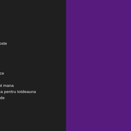
oste
ece
nut mana
sca pentru totdeauna
 de