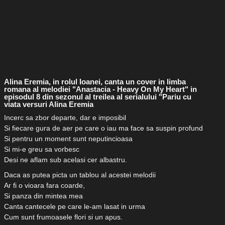
Alina Eremia, in rolul Ioanei, canta un cover in limba
romana al melodiei "Anastacia - Heavy On My Heart" in
episodul 8 din sezonul al treilea al serialului "Pariu cu
viata versuri Alina Eremia
Incerc sa zbor departe, dar e imposibil
Si fiecare gura de aer pe care o iau ma face sa suspin profund
Si pentru un moment sunt neputincioasa
Si mi-e greu sa vorbesc
Desi ne aflam sub acelasi cer albastru.
Daca as putea picta un tablou al acestei melodii
Ar fi o vioara fara coarde,
Si panza din mintea mea
Canta cantecele pe care le-am lasat in urma
Cum sunt frumoasele flori si un apus.