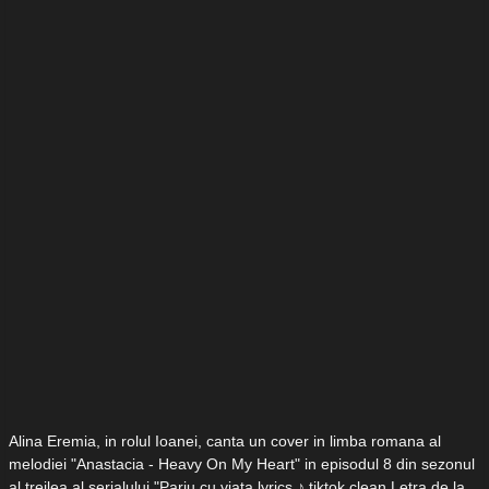
Alina Eremia, in rolul Ioanei, canta un cover in limba romana al
melodiei "Anastacia - Heavy On My Heart" in episodul 8 din sezonul
al treilea al serialului "Pariu cu viata lyrics ♪ tiktok clean Letra de la