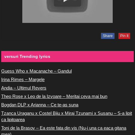
Share
Pin It
versuri Trending lyrics
Guess Who x Macanache – Gandul
Irina Rimes – Margele
Andia – Ultimul Revers
Theo Rose x Leo de la Izvoare – Meritai ceva mai bun
Bogdan DLP x Arianna – Ce te-as suna
Tzanca Uraganu x Costel Biju x Miraj Tzunami x Susanu – S-a lipit
ca lipitoarea
Toni de la Brasov – Ea este fata din vis (Nu-i una ca eaca gitana
mea)