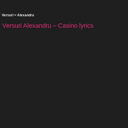
Versuri
>
Alexandru
Versuri Alexandru – Casino lyrics