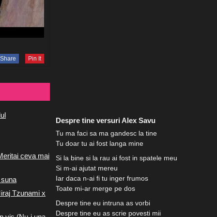
Share
Pin It
ul
Despre tine versuri Alex Savu
Tu ma faci sa ma gandesc la tine
Tu doar tu ai fost langa mine
Meritai ceva mai
Si la bine si la rau ai fost in spatele meu
Si m-ai ajutat mereu
Iar daca n-ai fi tu inger frumos
 suna
Toate mi-ar merge pe dos
iraj Tzunami x
Despre tine eu intruna as vorbi
Despre tine eu as scrie povesti mii
n vis (Nu-i una