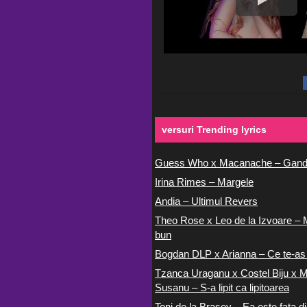
versuri Trending lyrics
Guess Who x Macanache – Gand
Irina Rimes – Margele
Andia – Ultimul Revers
Theo Rose x Leo de la Izvoare – 
bun
Bogdan DLP x Arianna – Ce te-as
Tzanca Uraganu x Costel Biju x M
Susanu – S-a lipit ca lipitoarea
Toni de la Brasov – Ea este fata di