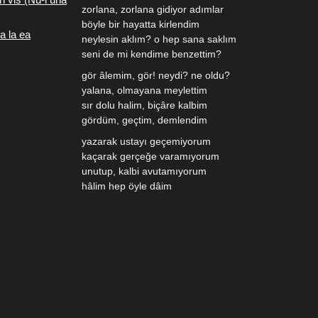
zorlana, zorlana gidiyor adımlar
böyle bir hayatta kirlendim
a la ea
neylesin aklım? o hep sana saklım
seni de mi kendime benzettim?
gör âlemim, gör! neydi? ne oldu?
yalana, olmayana meylettim
sır dolu halim, biçâre kalbim
gördüm, geçtim, demlendim
yazarak ustayı geçemiyorum
kaçarak gerçeğe varamıyorum
unutup, kalbi avutamıyorum
hâlim hep öyle dâim