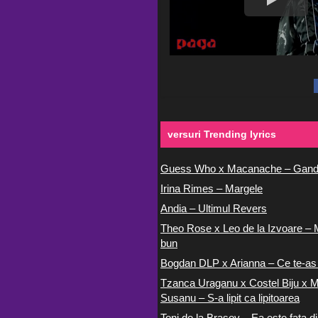
versuri Trending lyrics
Guess Who x Macanache – Gand
Irina Rimes – Margele
Andia – Ultimul Revers
Theo Rose x Leo de la Izvoare – 
bun
Bogdan DLP x Arianna – Ce te-as
Tzanca Uraganu x Costel Biju x M
Susanu – S-a lipit ca lipitoarea
Toni de la Brasov – Ea este fata di