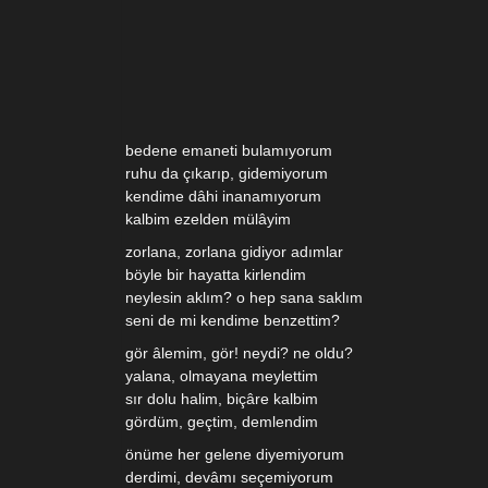
bedene emaneti bulamıyorum
ruhu da çıkarıp, gidemiyorum
kendime dâhi inanamıyorum
kalbim ezelden mülâyim
zorlana, zorlana gidiyor adımlar
böyle bir hayatta kirlendim
neylesin aklım? o hep sana saklım
seni de mi kendime benzettim?
gör âlemim, gör! neydi? ne oldu?
yalana, olmayana meylettim
sır dolu halim, biçâre kalbim
gördüm, geçtim, demlendim
önüme her gelene diyemiyorum
derdimi, devâmı seçemiyorum