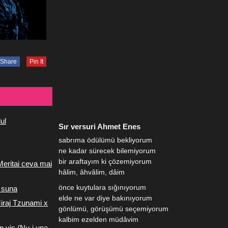
Share
Pin It
ul
Sır versuri Ahmet Enes
sabrıma ödülümü bekliyorum
ne kadar sürecek bilemiyorum
bir araftayım ki çözemiyorum
Meritai ceva mai
hâlim, âhvâlim, dâim
önce kuytulara sığınıyorum
 suna
elde ne var diye bakınıyorum
iraj Tzunami x
gönlümü, görüşümü seçemiyorum
kalbim ezelden müdâvim
n vis (Nu-i una