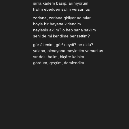
sırra kadem basıp, arınıyorum
hâlim ebedden sâlim versuri.us
zorlana, zorlana gidiyor adımlar
böyle bir hayatta kirlendim
neylesin aklım? o hep sana saklım
seni de mi kendime benzettim?
gör âlemim, gör! neydi? ne oldu?
yalana, olmayana meylettim versuri.us
sır dolu halim, biçâre kalbim
gördüm, geçtim, demlendim