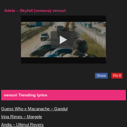
Adele – Skyfall (romana) versuri
Share
Pin It
versuri Trending lyrics
Guess Who x Macanache – Gandul
Irina Rimes – Margele
Andia – Ultimul Revers