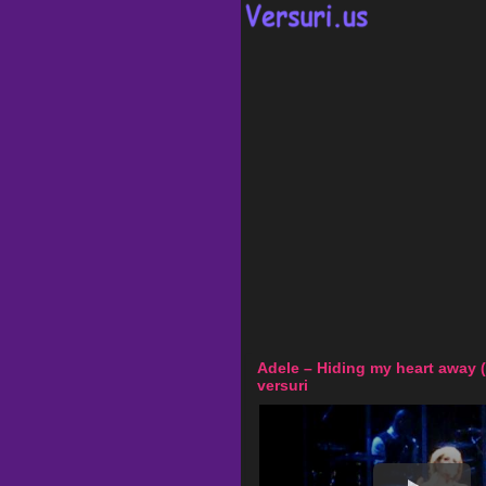
Adele – Hiding my heart away 
versuri