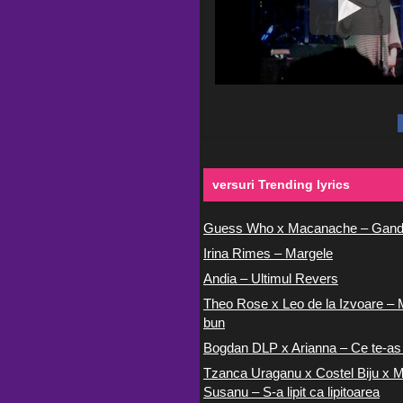
versuri Trending lyrics
Guess Who x Macanache – Gand
Irina Rimes – Margele
Andia – Ultimul Revers
Theo Rose x Leo de la Izvoare – 
bun
Bogdan DLP x Arianna – Ce te-as
Tzanca Uraganu x Costel Biju x M
Susanu – S-a lipit ca lipitoarea