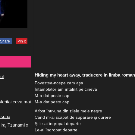
Share
Pin It
Hiding my heart away, traducere in limba roman
ul
Povestea-ncepe cam aşa
Întâmplător am întâlnit pe cineva
M-a dat peste cap
Meritai ceva mai
M-a dat peste cap
A fost într-una din zilele mele negre
 suna
Când m-ai scăpat de supărare şi durere
Şi le-ai îngropat departe
iraj Tzunami x
Le-ai îngropat departe