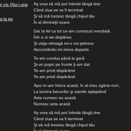
Aş vrea să mă pot întinde lângă tine
n vis (Nu-i una
Când ziua se va fi terminat
Şi să mă trezesc lângă chipul tău
a la ea
În al dimineţii soare
Dar la fel ca tot ce-am cunoscut vreodată,
Într-o zi vei dispărea
Şi viaţa-ntreagă mi-o voi petrece
Ascunzându-mi inima departe
Te-am condus până la gară
Şi-un pupic pe frunte ţi-am dat
Te-am privit dispărând
Te-am privit dispărând
Apoi m-am întors acasă, în al meu zgârie-nori,
La lumina becurilor şi ziarele aşteptând
Asta numesc eu acasă
Numesc asta acasă
Aş vrea să mă pot întinde lângă tine
Când ziua se va fi terminat
Şi să mă trezesc lângă chipul tău