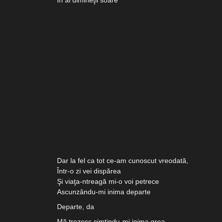
În al dimineţii soare
Dar la fel ca tot ce-am cunoscut vreodată,
Într-o zi vei dispărea
Şi viaţa-ntreagă mi-o voi petrece
Ascunzându-mi inima departe
Departe, da
Mă trezesc simţindu-mi inima grea,