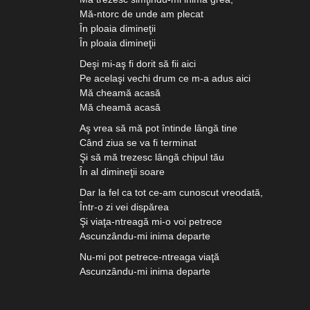
Mă-ntorc de unde am plecat
În ploaia dimineţii
În ploaia dimineţii
Deşi mi-aş fi dorit să fii aici
Pe acelaşi vechi drum ce m-a adus aici
Mă cheamă acasă
Mă cheamă acasă
Aş vrea să mă pot întinde lângă tine
Când ziua se va fi terminat
Şi să mă trezesc lângă chipul tău
În al dimineţii soare
Dar la fel ca tot ce-am cunoscut vreodată,
Într-o zi vei dispărea
Şi viaţa-ntreagă mi-o voi petrece
Ascunzându-mi inima departe
Nu-mi pot petrece-ntreaga viaţă
Ascunzându-mi inima departe