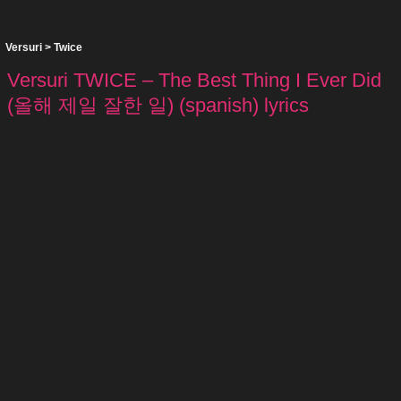
Versuri
>
Twice
Versuri TWICE – The Best Thing I Ever Did
(올해 제일 잘한 일) (spanish) lyrics