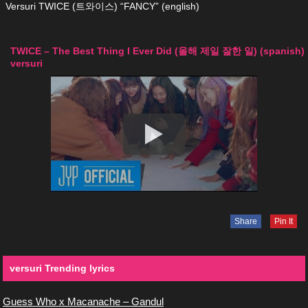
Versuri TWICE (트와이스) “FANCY” (english)
TWICE – The Best Thing I Ever Did (올해 제일 잘한 일) (spanish)
versuri
Share
Pin It
versuri Trending lyrics
Guess Who x Macanache – Gandul